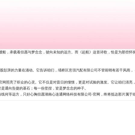
一艘船，承载着但愿与梦念念，驶向未知的远方。而《起航》这首诗歌，恰是为那些怀
那股彭湃的力量在涌动。它告诉咱们，
埇桥区意强汽配有限公司
不管前哨有若干风雨，
官网
照亮了听众的心灵。它不仅是对昔日的憧憬，更是对试验的激发。它让咱们清亮
皆是通向告捷的基石；每一份坚捏，皆是梦念念的种子。
路线何等远方，只好心胸但愿湖南心连通网络科技有限公司-官网，终将抵达那片属于