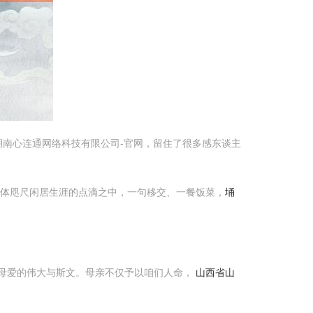
南心连通网络科技有限公司-官网，留住了很多感东谈主
常体咫尺闲居生涯的点滴之中，一句移交、一餐饭菜，
埇
了母爱的伟大与斯文。母亲不仅予以咱们人命，
山西省山