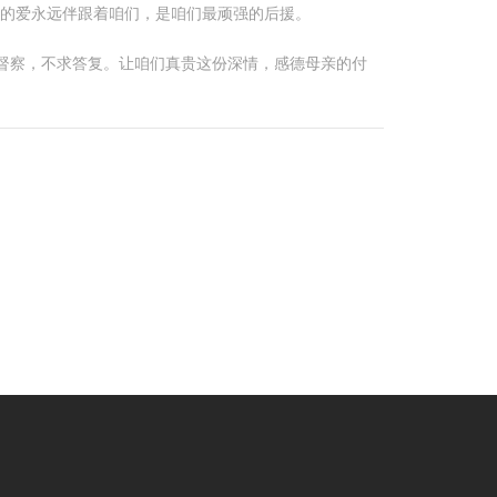
亲的爱永远伴跟着咱们，是咱们最顽强的后援。
督察，不求答复。让咱们真贵这份深情，感德母亲的付