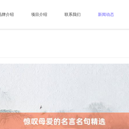
品牌介绍
项目介绍
联系我们
新闻动态