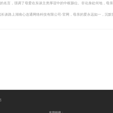
尔的名言，强调了母爱在东谈主类厚谊中的中枢肠位。非论身处何地，母
成长谈路上湖南心连通网络科技有限公司-官网，母亲的爱永远如一，沉默
态
友情链接：