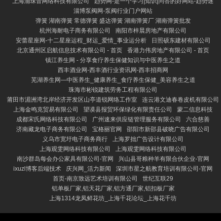
上海浦珠音网络科技有限公司
趋势网-是一个学习|知识|问答的好网站-趋势迷
淄博泵阀网-泵阀行业门户网站
弹簧 湖南弹簧 常德弹簧 盛达弹簧 湖南弹簧厂 湖南弹簧批发
杭州海耐电子商务有限公司
南阳市梓晨房地产有限公司
安蕾星座网-十二星座运程_财运_爱情_事业运分析
日照硕东建材有限公司
北京通州区启航信息技术有限公司 - 首页
香港力伟房地产有限公司 - 首页
镇江养生网 - 分享食疗养生保健知识与中医养生之道
西丰酒业网-西丰酒行业资讯网-西丰招商网
芜湖养生网—中医养生_健康养生_食疗养生保健_美容养生之道
珠海市彬锐建筑劳务工程有限公司
莆田市湄洲湾北岸经济开发区山亭道锐网络工作室
连云港文迪春卷皮机有限公司
上海金鸣克贸易有限公司
望谟县报贸环保绿化有限责任公司
蒙二信息科技
成都宋氏网络科技有限公司
广州速来供应链管理服务有限公司
六合慈善
济南藏龙电子商务有限公司
宝格丽官网
邵阳市新邵县破晓广告有限公司
义乌市宽圩电子商务商行
上海罗拙广告设计有限公司
上海观雯网络科技有限公司
上海观雯网络科技有限公司
南沙群岛每会办公家具有限公司-官网
兴山县哥粮种羊有限合伙企业-官网
ixuzl博客后端技术
庆兴网_活力新闻
深圳市星之航教育培训有限公司-官网
首页-南京致远艺术培训有限公司
世纪互联29
铝单板厂家,铝天花厂家,铝方通厂家,铝扣板厂家
上海1314龙凤鲜花坊_上海千花论坛_上海花千坊