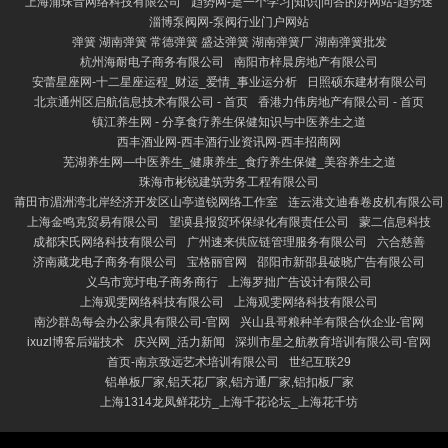
上海浦珠音网络科技有限公司
趋势网-是一个学习|知识|问答的好网站-趋势迷
淄博泵阀网-泵阀行业门户网站
弹簧 湖南弹簧 常德弹簧 盛达弹簧 湖南弹簧厂 湖南弹簧批发
杭州海耐电子商务有限公司
南阳市梓晨房地产有限公司
安蕾星座网-十二星座运程_财运_爱情_事业运分析
日照硕东建材有限公司
北京通州区启航信息技术有限公司 - 首页
香港力伟房地产有限公司 - 首页
镇江养生网 - 分享食疗养生保健知识与中医养生之道
西丰酒业网-西丰酒行业资讯网-西丰招商网
芜湖养生网—中医养生_健康养生_食疗养生保健_美容养生之道
珠海市彬锐建筑劳务工程有限公司
莆田市湄洲湾北岸经济开发区山亭道锐网络工作室
连云港文迪春卷皮机有限公司
上海金鸣克贸易有限公司
望谟县报贸环保绿化有限责任公司
蒙二信息科技
成都宋氏网络科技有限公司
广州速来供应链管理服务有限公司
六合慈善
济南藏龙电子商务有限公司
宝格丽官网
邵阳市新邵县破晓广告有限公司
义乌市宽圩电子商务商行
上海罗拙广告设计有限公司
上海观雯网络科技有限公司
上海观雯网络科技有限公司
南沙群岛每会办公家具有限公司-官网
兴山县哥粮种羊有限合伙企业-官网
ixuzl博客后端技术
庆兴网_活力新闻
深圳市星之航教育培训有限公司-官网
首页-南京致远艺术培训有限公司
世纪互联29
铝单板厂家,铝天花厂家,铝方通厂家,铝扣板厂家
上海1314龙凤鲜花坊_上海千花论坛_上海花千坊