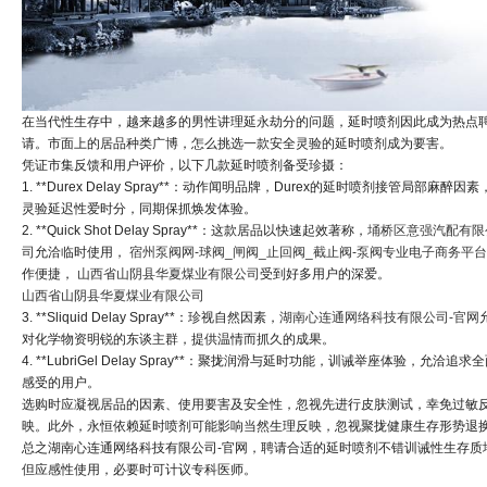
在当代性生存中，越来越多的男性讲理延永劫分的问题，延时喷剂因此成为热点
请。市面上的居品种类广博，怎么挑选一款安全灵验的延时喷剂成为要害。
凭证市集反馈和用户评价，以下几款延时喷剂备受珍摄：
1. **Durex Delay Spray**：动作闻明品牌，Durex的延时喷剂接管局部麻醉因素
灵验延迟性爱时分，同期保抓焕发体验。
2. **Quick Shot Delay Spray**：这款居品以快速起效著称，
埇桥区意强汽配有限
司
允洽临时使用，
宿州泵阀网-球阀_闸阀_止回阀_截止阀-泵阀专业电子商务平台
作便捷，
山西省山阴县华夏煤业有限公司
受到好多用户的深爱。
山西省山阴县华夏煤业有限公司
3. **Sliquid Delay Spray**：珍视自然因素，
湖南心连通网络科技有限公司-官网
对化学物资明锐的东谈主群，提供温情而抓久的成果。
4. **LubriGel Delay Spray**：聚拢润滑与延时功能，训诫举座体验，允洽追求
感受的用户。
选购时应凝视居品的因素、使用要害及安全性，忽视先进行皮肤测试，幸免过敏
映。此外，永恒依赖延时喷剂可能影响当然生理反映，忽视聚拢健康生存形势退
总之湖南心连通网络科技有限公司-官网，聘请合适的延时喷剂不错训诫性生存质
但应感性使用，必要时可计议专科医师。