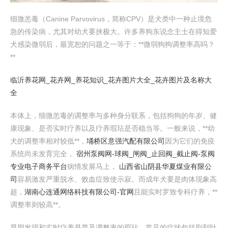
细微恙毒（Canine Parvovirus，简称CPV）是犬类中一种止境危
急的传染病，尤其对幼犬要挟极大。许多养狗东说念主士在得知爱
犬感染微弱后，最宽恕的问题之一等于：**微弱狗狗调整率高吗？
**
临沂养花网_花卉网_养花知识_花卉图片大全_花卉图片及名称大
全
本体上，细微恙毒的调整率与多种身分联系，包括狗狗的年岁、健
康现象、是否实时疗养以及疗养瑕玷是否稳当等。一般来说，**幼
犬的调整率相对较低**，
埇桥区意强汽配有限公司
因为它们的免疫
系统尚未发育完全，
宿州泵阀网-球阀_闸阀_止回阀_截止阀-泵阀
专业电子商务平台
病情发展马上，
山西省山阴县华夏煤业有限公
司
容易激发严重脱水、败血症致使示寂。而成年犬要是肉体现象高
超，
湖南心连通网络科技有限公司-官网
且能实时罗致专科疗养，**
调整率则较高**。
早期发现和实时疗养是普及调整率的瑕玷。常见的症状包括剧烈吐