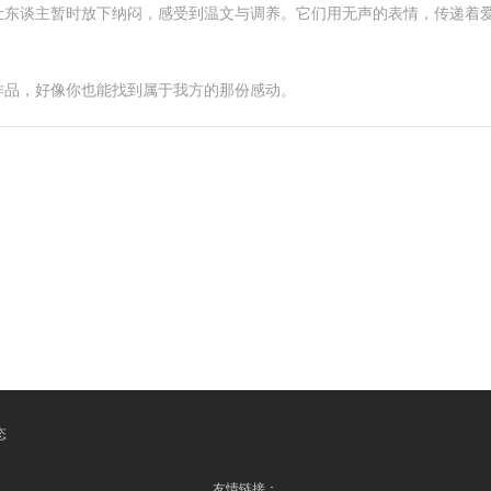
让东谈主暂时放下纳闷，感受到温文与调养。它们用无声的表情，传递着
作品，好像你也能找到属于我方的那份感动。
态
友情链接：