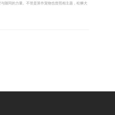
爱与随同的力量。不管是算作宠物也曾照相主题，松狮犬