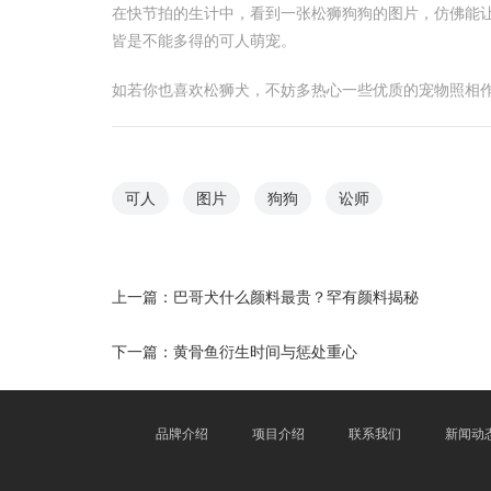
在快节拍的生计中，看到一张松狮狗狗的图片，仿佛能
皆是不能多得的可人萌宠。
如若你也喜欢松狮犬，不妨多热心一些优质的宠物照相
可人
图片
狗狗
讼师
上一篇：
巴哥犬什么颜料最贵？罕有颜料揭秘
下一篇：
黄骨鱼衍生时间与惩处重心
品牌介绍
项目介绍
联系我们
新闻动