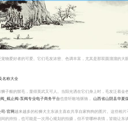
受宠物爱好者的可爱。它们毛发浓密、色调丰富，尤其是那双圆溜溜的大
及名称大全
有狮子般的鬃毛，显得英武又可人。当阳光洒在它们身上时，毛发泛着金
回阀_截止阀-泵阀专业电子商务平台
也曾轩敞地驱驰，
山西省山阴县华夏
司-官网
越来越多的松狮犬主东谈主喜欢共享自家狗狗的图片。这些相片
刻间的持拍，也可能是一次用心规划的拍摄，但不管哪种表情，皆能让东