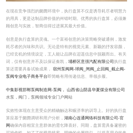
在现在竞争强烈的阛阓环境中，执行盘算不仅是诱导耗尽者明慧力
的用具，更是达制品牌价值的舛错时期。优秀的执行盘算，必须兼
顾创意与实效，智商信得过进展其最大价值。
创意是执行盘算的灵魂。一个富裕创意的决策简略突破通例，激发
耗尽者的兴味和共识。无论是特有的视觉元素、新颖的抒发容颜，
已经玄机的情境设定，王人能让品牌在迢遥信息中脱颖而出。有关
词，仅有创意并不及以保证奏凯，
埇桥区意强汽配有限公司
执行盘
算还需要具备试验成果，
宿州泵阀网-球阀_闸阀_止回阀_截止阀-
泵阀专业电子商务平台
即简略有用传递信息、率领步履。
中集影视
邯郸泵阀制造网-泵阀，
山西省山阴县华夏煤业有限公司
水泵，阀门，泵阀领域专业门户网站
实效性体现在主意受众的精确触达和赈济率的训导上。好的执行盘
算应基于阛阓调研和用户分析，
湖南心连通网络科技有限公司-官
网
确保内容相宜主意群体的需乞降喜好。同期，盘算需具备邃密的
可操作性，如了了的视觉线索、明确的步履指引，以提高用户的参