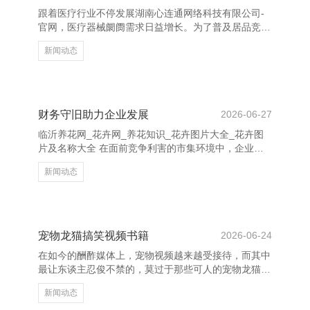
需求。通过积极倾听，不错更好地把执客户心情，提供
跟着医疗行业不停发展湖南心连通网络科技有限公司-
个性化贬责决议。 临沂养花网_花卉网_养花知识_花卉
官网，医疗器械阛阓需求日益增长。为了普及居品竞争
图片大全_花卉
力和阛阓占有率，制定科学合理的营销筹划决策至关首
新闻动态
要。 最初，明确观点阛阓。凭据居品特点，笃定主要
客户群体，如病院、诊所及下层医疗机构等，针对不同
客户制定互异化试验计谋。 其次，强化品牌配置。通
过专科形象展示、巨擘认证及奏效案例宣传，增强客户
信任感。同期，诓骗线上线下聚合的形貌进行试验，如
财务守旧助力企业发展
2026-06-27
插足行业展会、开展线上讲座等，扩大品牌影响力。
临沂养花网_花卉网_养花知识_花卉图片大全_花卉图
临沂养花网_花卉网_养花知识_花卉图片大全_花卉图
片及名称大全 在面前竞争利害的市集环境中，企业的
片及名称大全 再
发展离不开强有劲的财务守旧。财务不仅是企业运营
新闻动态
的“血液”，更是推动企业抓续增长的紧迫能源。 当先，
合理的财务规划有助于企业优化资源建树，提高资金使
用恶果。通过科学的预算惩处和资本抛弃，企业不错灵
验裁汰运营风险，普及盈利智商。同期，雅致的财务惩
处还能增强企业的信用评级，为融资提供更多便利。
宠物龙猫搞笑视频书籍
2026-06-24
其次，政府和金融机构提供的多样财政补贴、税收优惠
在如今的酬酢媒体上，宠物视频越来越受接待，而其中
及贷款计策，为企业提供了紧迫的外部守旧。这些财务
最让东谈主忍俊不禁的，莫过于那些可人的宠物龙猫搞
守旧不仅缓解了
笑视频书籍。这些视频不仅展现了龙猫的可人外在，更
新闻动态
通过它们的滑稽活动，给不雅众带来了多数欢笑。 龙