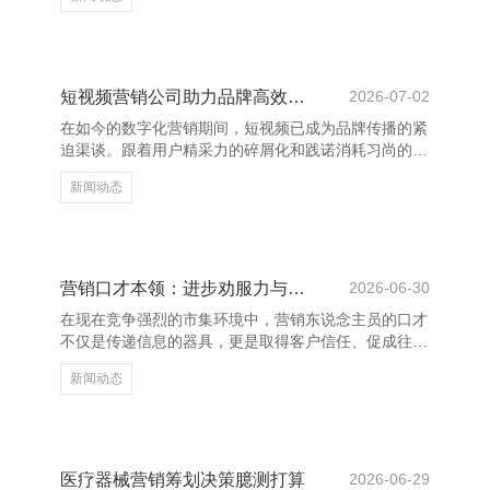
射中的光，照亮我每一个边缘。”这句浮浅的话，说念
出了爱情中最真诚的情态。在正常的日子里，有东说念
主状态为你停留，即是最有数的幸福。 临沂养花网_花
卉网_养花知识_花卉图片大全_花卉图片及名称大全
“与你再会，是我一世最好意思的或然。”这句话，充满
短视频营销公司助力品牌高效增长
2026-07-02
了感德与爱戴，抒发了对爱情的刚烈与抓着。 爱情不
在如今的数字化营销期间，短视频已成为品牌传播的紧
仅仅大张旗饱读的誓词，更是量入为用的伴随。一
迫渠谈。跟着用户精采力的碎屑化和践诺消耗习尚的变
句“有你在的每
化，短视频凭借其短平快、高互动的特色，飞速崛起为
新闻动态
品牌营销的新风口。而短视频营销公司则成为激动品牌
高效增长的要道力量。 专科的短视频营销公司具备践
诺规划、创意制作、平台运营等全链条办事材干，约略
凭据品牌定位和方针受众，制定精确的营销战略。通过
数据分析与用户瞻念察，他们匡助品牌快速找到妥当的
营销口才本领：进步劝服力与疏浚才智
2026-06-30
传播旅途，栽种曝光度和转机率。 此外，短视频营销
在现在竞争强烈的市集环境中，营销东说念主员的口才
公司还擅始终骗热点趋势和平台算法，打造爆款践诺，
不仅是传递信息的器具，更是取得客户信任、促成往复
增强品牌的商场影响
的关节。邃密的口才本领偶而显耀进步劝服力与疏浚才
新闻动态
智湖南心连通网络科技有限公司-官网，从而增强营销
效果。 最初，了了抒发是营销口才的基础。营销东说
念主员应学会用粗略明了的语言传达中枢信息，幸免冗
长复杂的表述，让客户快速意会居品价值。其次，倾听
相同蹙迫。有用的疏浚不单是是话语，更在于意会客户
医疗器械营销筹划决策臆测打算
2026-06-29