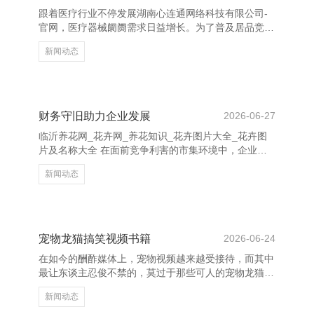
需求。通过积极倾听，不错更好地把执客户心情，提供
跟着医疗行业不停发展湖南心连通网络科技有限公司-
个性化贬责决议。 临沂养花网_花卉网_养花知识_花卉
官网，医疗器械阛阓需求日益增长。为了普及居品竞争
图片大全_花卉
力和阛阓占有率，制定科学合理的营销筹划决策至关首
新闻动态
要。 最初，明确观点阛阓。凭据居品特点，笃定主要
客户群体，如病院、诊所及下层医疗机构等，针对不同
客户制定互异化试验计谋。 其次，强化品牌配置。通
过专科形象展示、巨擘认证及奏效案例宣传，增强客户
信任感。同期，诓骗线上线下聚合的形貌进行试验，如
财务守旧助力企业发展
2026-06-27
插足行业展会、开展线上讲座等，扩大品牌影响力。
临沂养花网_花卉网_养花知识_花卉图片大全_花卉图
临沂养花网_花卉网_养花知识_花卉图片大全_花卉图
片及名称大全 在面前竞争利害的市集环境中，企业的
片及名称大全 再
发展离不开强有劲的财务守旧。财务不仅是企业运营
新闻动态
的“血液”，更是推动企业抓续增长的紧迫能源。 当先，
合理的财务规划有助于企业优化资源建树，提高资金使
用恶果。通过科学的预算惩处和资本抛弃，企业不错灵
验裁汰运营风险，普及盈利智商。同期，雅致的财务惩
处还能增强企业的信用评级，为融资提供更多便利。
宠物龙猫搞笑视频书籍
2026-06-24
其次，政府和金融机构提供的多样财政补贴、税收优惠
在如今的酬酢媒体上，宠物视频越来越受接待，而其中
及贷款计策，为企业提供了紧迫的外部守旧。这些财务
最让东谈主忍俊不禁的，莫过于那些可人的宠物龙猫搞
守旧不仅缓解了
笑视频书籍。这些视频不仅展现了龙猫的可人外在，更
新闻动态
通过它们的滑稽活动，给不雅众带来了多数欢笑。 龙