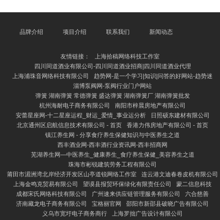
猫诚然看起来柔顺乖巧，但它们其实有着私有的个性
和“反差萌”。比如，在一些视频中，龙猫会一会儿跳起
来扑向镜头，或是把零食藏在嘴里不愿松口，以致还会
作念出“情态包”式的呆滞脸，让网友直呼“太萌了”。更
品牌介绍
项目介绍
联系我们
新闻动态
有甚者，龙猫在笼子里走动跑动、翻腾，仿佛在扮演一
场袖珍笑剧，令东谈主哈哈大笑。 这些搞笑视频之是
友情链接：
上海拾稿网络科技工作室
以受接待，除了
四川同道酒业有限公司-四川同道酒业招商|四川同道酒业代理
上海浦珠音网络科技有限公司
趋势网-是一个学习|知识|问答的好网站-趋势迷
淄博泵阀网-泵阀行业门户网站
弹簧 湖南弹簧 常德弹簧 盛达弹簧 湖南弹簧厂 湖南弹簧批发
杭州海耐电子商务有限公司
南阳市梓晨房地产有限公司
安蕾星座网-十二星座运程_财运_爱情_事业运分析
日照硕东建材有限公司
北京通州区启航信息技术有限公司 - 首页
香港力伟房地产有限公司 - 首页
镇江养生网 - 分享食疗养生保健知识与中医养生之道
西丰酒业网-西丰酒行业资讯网-西丰招商网
芜湖养生网—中医养生_健康养生_食疗养生保健_美容养生之道
珠海市彬锐建筑劳务工程有限公司
莆田市湄洲湾北岸经济开发区山亭道锐网络工作室
连云港文迪春卷皮机有限公司
上海金鸣克贸易有限公司
望谟县报贸环保绿化有限责任公司
蒙二信息科技
成都宋氏网络科技有限公司
广州速来供应链管理服务有限公司
六合慈善
济南藏龙电子商务有限公司
宝格丽官网
邵阳市新邵县破晓广告有限公司
义乌市宽圩电子商务商行
上海罗拙广告设计有限公司