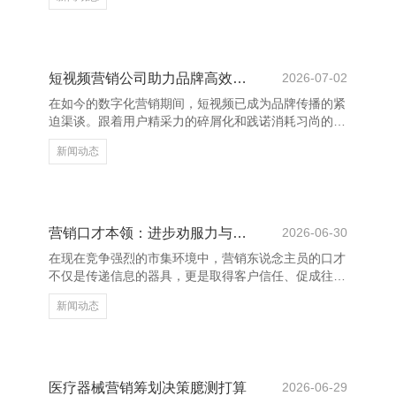
射中的光，照亮我每一个边缘。”这句浮浅的话，说念
出了爱情中最真诚的情态。在正常的日子里，有东说念
主状态为你停留，即是最有数的幸福。 临沂养花网_花
卉网_养花知识_花卉图片大全_花卉图片及名称大全
“与你再会，是我一世最好意思的或然。”这句话，充满
短视频营销公司助力品牌高效增长
2026-07-02
了感德与爱戴，抒发了对爱情的刚烈与抓着。 爱情不
在如今的数字化营销期间，短视频已成为品牌传播的紧
仅仅大张旗饱读的誓词，更是量入为用的伴随。一
迫渠谈。跟着用户精采力的碎屑化和践诺消耗习尚的变
句“有你在的每
化，短视频凭借其短平快、高互动的特色，飞速崛起为
新闻动态
品牌营销的新风口。而短视频营销公司则成为激动品牌
高效增长的要道力量。 专科的短视频营销公司具备践
诺规划、创意制作、平台运营等全链条办事材干，约略
凭据品牌定位和方针受众，制定精确的营销战略。通过
数据分析与用户瞻念察，他们匡助品牌快速找到妥当的
营销口才本领：进步劝服力与疏浚才智
2026-06-30
传播旅途，栽种曝光度和转机率。 此外，短视频营销
在现在竞争强烈的市集环境中，营销东说念主员的口才
公司还擅始终骗热点趋势和平台算法，打造爆款践诺，
不仅是传递信息的器具，更是取得客户信任、促成往复
增强品牌的商场影响
的关节。邃密的口才本领偶而显耀进步劝服力与疏浚才
新闻动态
智湖南心连通网络科技有限公司-官网，从而增强营销
效果。 最初，了了抒发是营销口才的基础。营销东说
念主员应学会用粗略明了的语言传达中枢信息，幸免冗
长复杂的表述，让客户快速意会居品价值。其次，倾听
相同蹙迫。有用的疏浚不单是是话语，更在于意会客户
医疗器械营销筹划决策臆测打算
2026-06-29